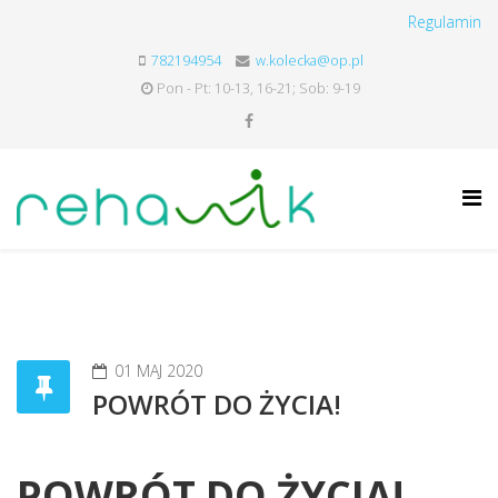
Regulamin
782194954
w.kolecka@op.pl
Pon - Pt: 10-13, 16-21; Sob: 9-19
01 MAJ 2020
POWRÓT DO ŻYCIA!
POWRÓT DO ŻYCIA!