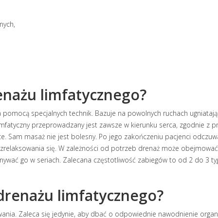
nych,
renażu limfatycznego?
omocą specjalnych technik. Bazuje na powolnych ruchach ugniatającyc
limfatyczny przeprowadzany jest zawsze w kierunku serca, zgodnie z 
ce. Sam masaż nie jest bolesny. Po jego zakończeniu pacjenci odczuwają
o zrelaksowania się. W zależności od potrzeb drenaż może obejmować k
ykonywać go w seriach. Zalecana częstotliwość zabiegów to od 2 do 3
 drenażu limfatycznego?
ania. Zaleca się jedynie, aby dbać o odpowiednie nawodnienie organi