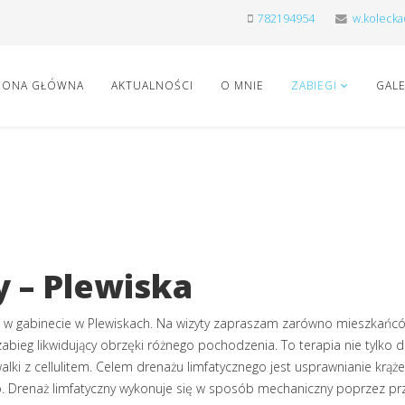
782194954
w.koleck
RONA GŁÓWNA
AKTUALNOŚCI
O MNIE
ZABIEGI
GALE
y – Plewiska
w gabinecie w Plewiskach. Na wizyty zapraszam zarówno mieszkańców 
bieg likwidujący obrzęki różnego pochodzenia. To terapia nie tylko dl
ki z cellulitem. Celem drenażu limfatycznego jest usprawnianie krąże
o. Drenaż limfatyczny wykonuje się w sposób mechaniczny poprzez prz