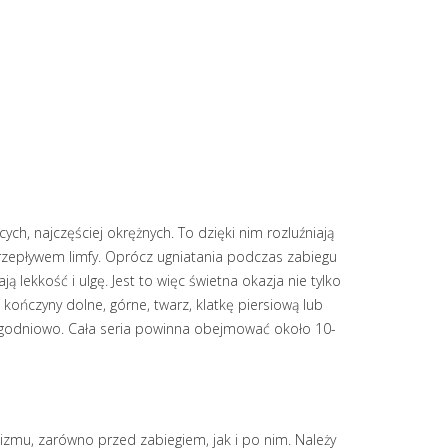
h, najczęściej okrężnych. To dzięki nim rozluźniają
przepływem limfy. Oprócz ugniatania podczas zabiegu
 lekkość i ulgę. Jest to więc świetna okazja nie tylko
ończyny dolne, górne, twarz, klatkę piersiową lub
 tygodniowo. Cała seria powinna obejmować około 10-
zmu, zarówno przed zabiegiem, jak i po nim. Należy