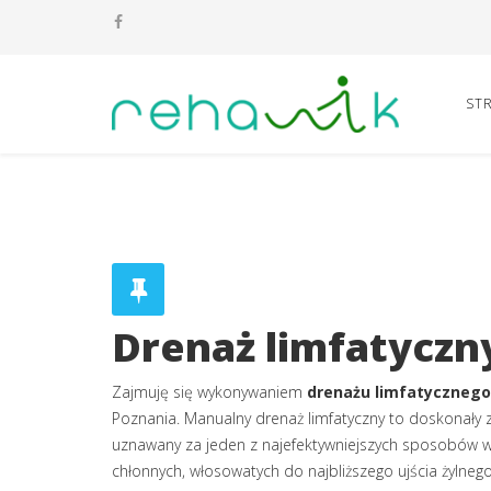
ST
Drenaż limfatyczn
Zajmuję się wykonywaniem
drenażu limfatycznego
Poznania. Manualny drenaż limfatyczny to doskonały za
uznawany za jeden z najefektywniejszych sposobów wal
chłonnych, włosowatych do najbliższego ujścia żylneg