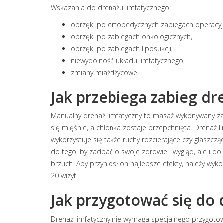
Wskazania do drenażu limfatycznego:
obrzęki po ortopedycznych zabiegach operacyj
obrzęki po zabiegach onkologicznych,
obrzęki po zabiegach liposukcji,
niewydolność układu limfatycznego,
zmiany miażdżycowe.
Jak przebiega zabieg d
Manualny drenaż limfatyczny to masaż wykonywany za p
się mięśnie, a chłonka zostaje przepchnięta. Drenaż 
wykorzystuje się także ruchy rozcierające czy głaszczą
do tego, by zadbać o swoje zdrowie i wygląd, ale i d
brzuch. Aby przyniósł on najlepsze efekty, należy w
20 wizyt.
Jak przygotować się do
Drenaż limfatyczny nie wymaga specjalnego przygotow