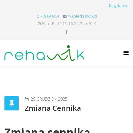
Regulamin
782194954
w.kolecka@op.pl
Pon - Pt: 10-13, 16-21; Sob: 9-19
29 GRUDZIEŃ 2025
Zmiana Cennika
Zmiana cennika.